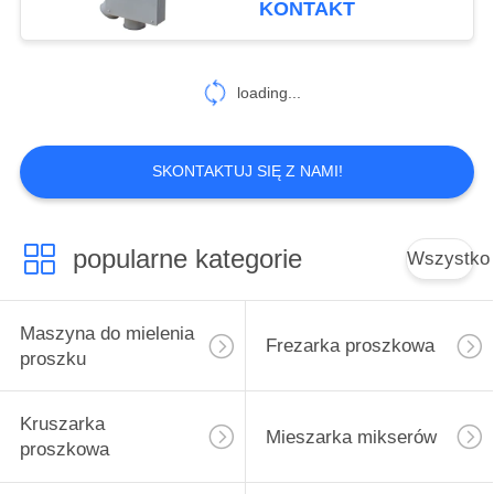
KONTAKT
55
Maszyna do
loading...
żywności w proszku
SKONTAKTUJ SIĘ Z NAMI!
popularne kategorie
Wszystko
62
Maszyna do
Maszyna do mielenia
Frezarka proszkowa
przypraw w proszku
proszku
Kruszarka
Mieszarka mikserów
proszkowa