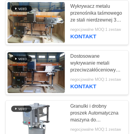
Wykrywacz metalu
przenośnika taśmowego
15
ze stali nierdzewnej 316
Systemy
odporny na wstrząsy dla
negocjowalne MOQ:1 zestaw
przemysłu spożywczego
KONTAKT
przenośników
podających
Dostosowane
wykrywanie metali
przeciwzakłóceniowych
do wykrywania żywności
16
negocjowalne MOQ:1 zestaw
ze stali nierdzewnej i Fe
KONTAKT
Maszyna do
przesiewania
Granulki i drobny
proszek Automatyczna
proszku
maszyna do
przetwarzania żywności
negocjowalne MOQ:1 zestaw
Wykrywacz metali