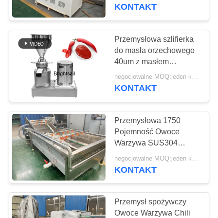
FABRYCE
Wydajność powietrza
KONTAKT
KONTROLA
Przemysłowa szlifierka
59
JAKOŚCI
do masła orzechowego
Kruszarka
40um z masłem
orzechowym i pastą chili
SKONTAKTUJ
proszkowa
negocjowalne MOQ:jeden komplet
KONTAKT
SIĘ
Z
Przemysłowa 1750
NAMI
Pojemność Owoce
Warzywa SUS304
90
Powietrzna Pralka
AKTUALNOŚCI
negocjowalne MOQ:jeden komplet
Bąbelkowa
KONTAKT
Mieszarka mikserów
SPRAWY
Przemysł spożywczy
Owoce Warzywa Chili