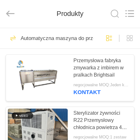
2026
Jiangyin
Brightsail
Machinery
Produkty
Co.,Ltd..
All
Rights
Reserved.
DOM
244
Automatyczna maszyna do przetwarzania żywnośc
Maszyna do
PRODUKTY
mielenia proszku
Przemysłowa fabryka
zmywarka z imbirem w
FILMY
pralkach Brightsail
negocjowalne MOQ:Jeden komplet
O
KONTAKT
70
NAS
Sterylizator żywności
Frezarka proszkowa
WYCIECZKA
R22 Przemysłowy
chłodnica powietrza 400
PO
metrów sześciennych
negocjowalne MOQ:1 zestaw