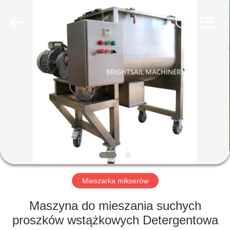
2026
Jiangyin
Brightsail
Machinery
Co.,Ltd..
All
Rights
Reserved.
DOM
PRODUKTY
FILMY
O
NAS
Mieszarka mikserów
WYCIECZKA
Maszyna do mieszania suchych
PO
proszków wstążkowych Detergentowa