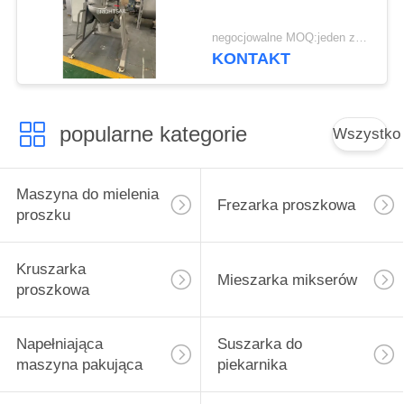
negocjowalne MOQ:jeden zestaw
KONTAKT
popularne kategorie
Wszystko
Maszyna do mielenia
Frezarka proszkowa
proszku
Kruszarka
Mieszarka mikserów
proszkowa
Napełniająca
Suszarka do
maszyna pakująca
piekarnika