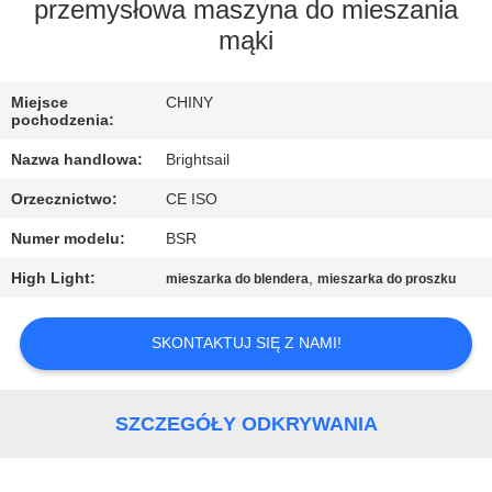
FABRYCE
przemysłowa maszyna do mieszania
mąki
KONTROLA
Miejsce
CHINY
JAKOŚCI
pochodzenia:
Nazwa handlowa:
Brightsail
SKONTAKTUJ
Orzecznictwo:
CE ISO
SIĘ
Numer modelu:
BSR
Z
High Light:
,
mieszarka do blendera
mieszarka do proszku
NAMI
SKONTAKTUJ SIĘ Z NAMI!
AKTUALNOŚCI
SPRAWY
SZCZEGÓŁY ODKRYWANIA