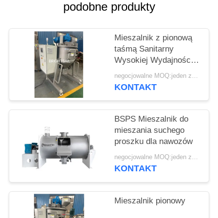
SITEMAP
podobne produkty
PRIVACY
Mieszalnik z pionową
POLICY
taśmą Sanitarny
Wysokiej Wydajności
Mieszalnik proszkowy
negocjowalne MOQ:jeden zestaw
Mieszalnik
KONTAKT
kukurydziany
BSPS Mieszalnik do
mieszania suchego
proszku dla nawozów
negocjowalne MOQ:jeden zestaw
KONTAKT
Mieszalnik pionowy