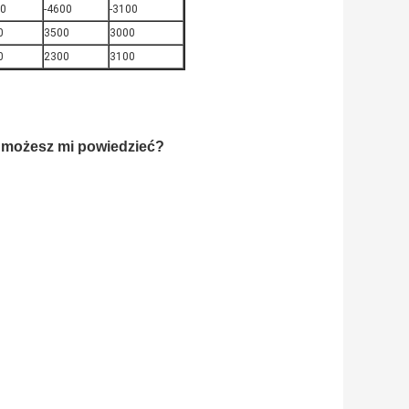
50
-4600
-3100
0
3500
3000
0
2300
3100
y możesz mi powiedzieć?