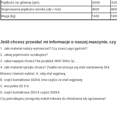
Prędkość osi głównej (rpm)
-6500
-53
Stopniowanie prędkości wirnika (obr / min)
4000
400
Waga (kg)
1600
180
Jeśli chcesz przesłać mi informacje o naszej maszynie, cz
1. Jaki materiał należy wymieszać? Czy znasz jego gęstość?
2. Jakiej pojemności oczekujesz?
3. Jakie napięcie chcesz? Na przykład 380V 50Hz 3p ......
4. Jaki materiał sprzętu chcesz? Zwykle nie stosuje się stali nierdzewnej 304.
Możesz również wybrać: A. całą stal węglową
B. część kontaktowa SS304, inne części ze stali węglowej
C. wszystkie SS 316
D. część kontaktowa SS316 części SS304
Czy potrzebujesz przegrody wokół miksera do chłodzenia lub ogrzewania?