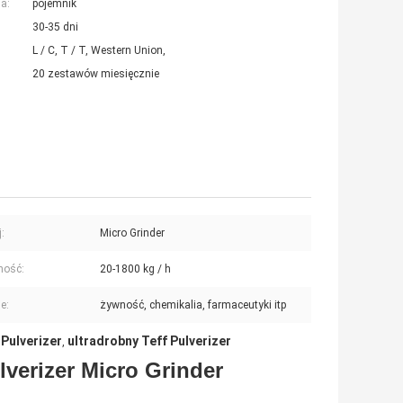
a:
pojemnik
30-35 dni
L / C, T / T, Western Union,
20 zestawów miesięcznie
:
Micro Grinder
ność:
20-1800 kg / h
e:
żywność, chemikalia, farmaceutyki itp
 Pulverizer
ultradrobny Teff Pulverizer
,
ulverizer Micro Grinder