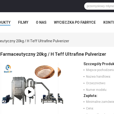
DUKTY
FILMY
O NAS
WYCIECZKA PO FABRYCE
KONT
utyczny 20kg / H Teff Ultrafine Pulverizer
Farmaceutyczny 20kg / H Teff Ultrafine Pulverizer
Szczegóły Produk
Miejsce pochodzeni
Nazwa handlowa:
Orzecznictwo:
Numer modelu:
Zapłata:
Minimalne zamówie
Cena: