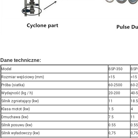
Dane techniczne:
Model
BSP-350
BSP
Rozmiar wejściowy (mm)
<15
<15
Próba (siatka)
60-2500
60-
Wydajność (kg / h)
20-200
40-
Silnik zgniatający (kw)
11
18.5
Klasa motot (kw)
1.5
4
Dmuchawa (kw)
7.5
11
Silnik posuwu (kw)
0.55
0.55
Silnik wyładowczy (kw)
0,75
0,75