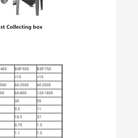
-450
BSP-500
BSP-750
<15
<15
2500
60-2500
60-2500
500
60-800
120-1800
30
55
5.5
11
18.5
37
0,75
1.5
1.1
1.5