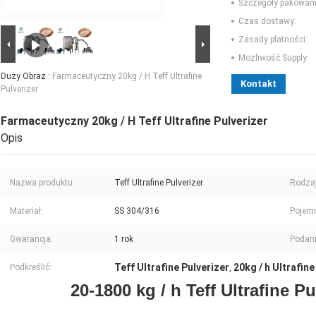
Szczegóły pakowani
Czas dostawy:
Zasady płatności:
Możliwość Supply:
Duży Obraz :
Farmaceutyczny 20kg / H Teff Ultrafine
Kontakt
Pulverizer
Farmaceutyczny 20kg / H Teff Ultrafine Pulverizer
Opis
Nazwa produktu:
Teff Ultrafine Pulverizer
Rodzaj
Materiał:
SS 304/316
Pojem
Gwarancja:
1 rok
Podani
Teff Ultrafine Pulverizer
20kg / h Ultrafine
Podkreślić:
,
20-1800 kg / h Teff Ultrafine P