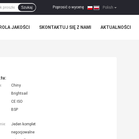
Poprosić o wycenę
Szukaj
|
Polish
ROLA JAKOŚCI
SKONTAKTUJ SIĘ Z NAMI
AKTUALNOŚCI
tu:
a:
Chiny
Brightsail
CE ISO
BSP
nie:
Jeden komplet
negocjowalne