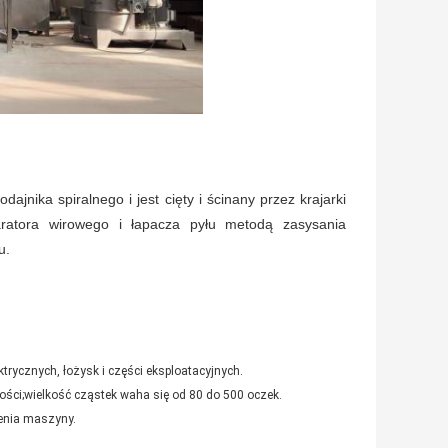
jnika spiralnego i jest cięty i ścinany przez krajarki
aratora wirowego i łapacza pyłu metodą zasysania
u.
trycznych, łożysk i części eksploatacyjnych.
ości;wielkość cząstek waha się od 80 do 500 oczek.
zenia maszyny.