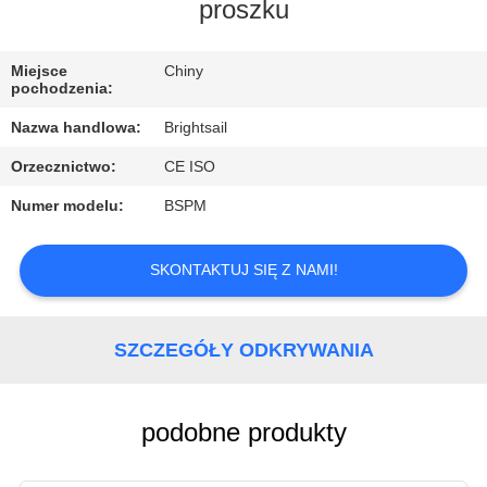
FABRYCE
proszku
KONTROLA
Miejsce
Chiny
pochodzenia:
JAKOŚCI
Nazwa handlowa:
Brightsail
Orzecznictwo:
CE ISO
SKONTAKTUJ
Numer modelu:
BSPM
SIĘ
Z
SKONTAKTUJ SIĘ Z NAMI!
NAMI
SZCZEGÓŁY ODKRYWANIA
AKTUALNOŚCI
SPRAWY
podobne produkty