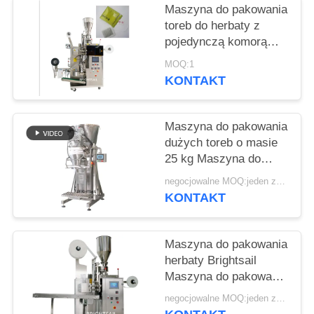
SITEMAP
Maszyna do pakowania
toreb do herbaty z
pojedynczą komorą
PRIVACY
Brightsail
MOQ:1
POLICY
KONTAKT
Maszyna do pakowania
dużych toreb o masie
25 kg Maszyna do
pakowania proszku
negocjowalne MOQ:jeden zestaw
przyprawy do
KONTAKT
pakowania toreb z
Brightsail
Maszyna do pakowania
herbaty Brightsail
Maszyna do pakowania
herbaty
negocjowalne MOQ:jeden zestaw