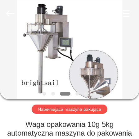
2026
Jiangyin
Brightsail
Machinery
Co.,Ltd..
All
Rights
Reserved.
DOM
PRODUKTY
FILMY
O
NAS
Napełniająca maszyna pakująca
WYCIECZKA
Waga opakowania 10g 5kg
PO
automatyczna maszyna do pakowania