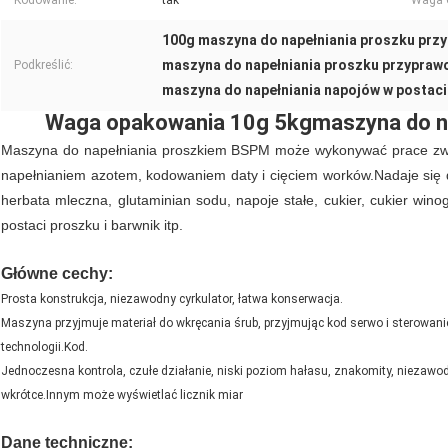
Kodowanie:
tak
Waga 
100g maszyna do napełniania proszku pr
maszyna do napełniania proszku przypra
Podkreślić:
maszyna do napełniania napojów w postaci 
Waga opakowania 10
g 5kg
maszyna do n
Maszyna do napełniania proszkiem BSPM może wykonywać prace zwi
napełnianiem azotem, kodowaniem daty i cięciem worków.Nadaje się do
herbata mleczna, glutaminian sodu, napoje stałe, cukier, cukier wino
postaci proszku i barwnik itp.
Maszyny do napełniania proszków do przyprawMaszyny do napełniania proszków
Główne cechy:
Prosta konstrukcja, niezawodny cyrkulator, łatwa konserwacja.
Maszyna przyjmuje materiał do wkręcania śrub, przyjmując kod serwo i sterowan
technologii.Kod.
Jednoczesna kontrola, czułe działanie, niski poziom hałasu, znakomity, niezawo
wkrótce.Innym może wyświetlać licznik miar
Maszyny do napełniania proszków do przypraw Maszyny do napełniania proszków
Dane techniczne: