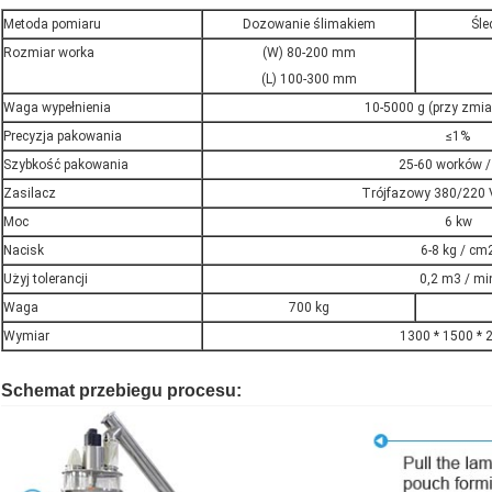
Metoda pomiaru
Dozowanie ślimakiem
Śle
Rozmiar worka
(W) 80-200 mm
(L) 100-300 mm
Waga wypełnienia
10-5000 g (przy zmia
Precyzja pakowania
≤1%
Szybkość pakowania
25-60 worków /
Zasilacz
Trójfazowy 380/220 
Moc
6 kw
Nacisk
6-8 kg / cm
Użyj tolerancji
0,2 m3 / mi
Waga
700 kg
Wymiar
1300 * 1500 * 
Maszyny do napełniania proszków do przyprawMaszyny do napełniania proszków
Schemat przebiegu procesu: