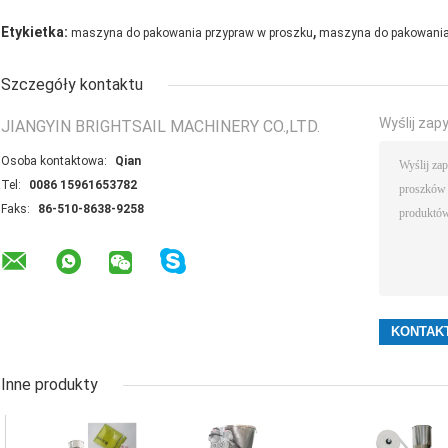
Maszyny do napełniania proszków do przyprawMaszyny do napełniania proszków
,
Etykietka:
maszyna do pakowania przypraw w proszku
maszyna do pakowani
Szczegóły kontaktu
Wyślij zap
JIANGYIN BRIGHTSAIL MACHINERY CO.,LTD.
Osoba kontaktowa:
Qian
Tel:
0086 15961653782
Faks:
86-510-8638-9258
Inne produkty