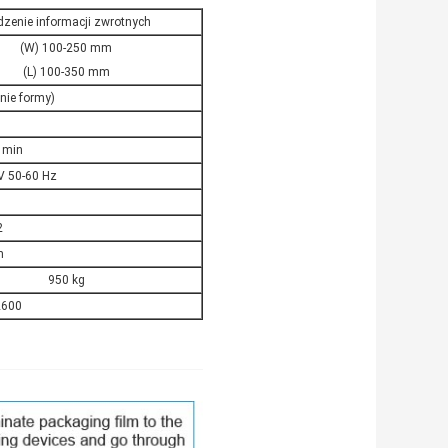
dzenie informacji zwrotnych
(W) 100-250 mm
(L) 100-350 mm
nie formy)
 min
V 50-60 Hz
2
n
950 kg
2600
 przypraw