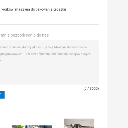
 przypraw
,
a worków
maszyna do pakowania proszku
ytanie bezpośrednio do nas
(
0
/ 3000)