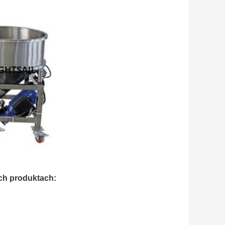
 przypraw
ch produktach: