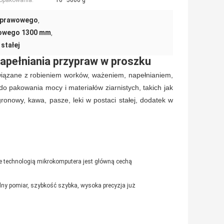
opakowania:
10–5000 g
zyprawowego
,
wowego 1300 mm
,
stałej
apełniania przypraw w proszku
ązane z robieniem worków, ważeniem, napełnianiem,
 pakowania mocy i materiałów ziarnistych, takich jak
gronowy, kawa, pasze, leki w postaci stałej, dodatek w
 przypraw
ie technologią mikrokomputera jest główną cechą
dny pomiar, szybkość szybka, wysoka precyzja już
 do przypraw Maszyna do napełniania proszku do przypraw