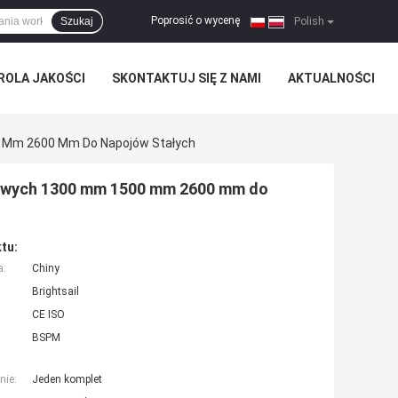
Poprosić o wycenę
Szukaj
|
Polish
ROLA JAKOŚCI
SKONTAKTUJ SIĘ Z NAMI
AKTUALNOŚCI
0 Mm 2600 Mm Do Napojów Stałych
wowych 1300 mm 1500 mm 2600 mm do
tu:
a:
Chiny
Brightsail
CE ISO
BSPM
nie:
Jeden komplet