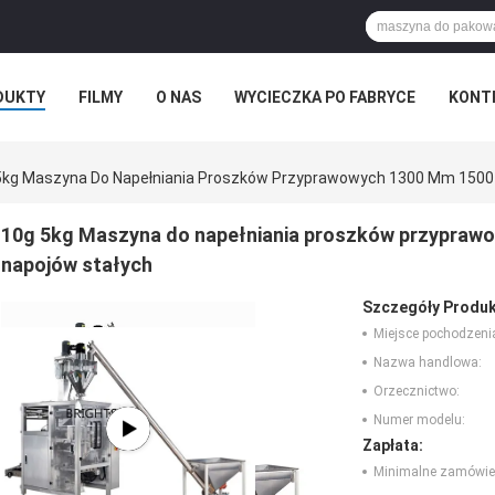
DUKTY
FILMY
O NAS
WYCIECZKA PO FABRYCE
KONT
5kg Maszyna Do Napełniania Proszków Przyprawowych 1300 Mm 150
10g 5kg Maszyna do napełniania proszków przypra
napojów stałych
Szczegóły Produk
Miejsce pochodzeni
Nazwa handlowa:
Orzecznictwo:
Numer modelu:
Zapłata:
Minimalne zamówie