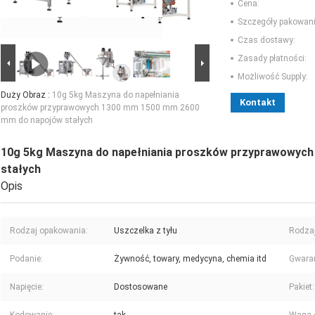
Cena:
Szczegóły pakowani
Czas dostawy:
Zasady płatności:
Możliwość Supply:
Duży Obraz :
10g 5kg Maszyna do napełniania
Kontakt
proszków przyprawowych 1300 mm 1500 mm 2600
mm do napojów stałych
10g 5kg Maszyna do napełniania proszków przyprawowyc
stałych
Opis
Rodzaj opakowania:
Uszczelka z tyłu
Rodzaj
Podanie:
Żywność, towary, medycyna, chemia itd
Gwaran
Napięcie:
Dostosowane
Pakiet: