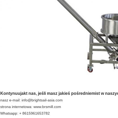
Maszyny do napełniania proszków do przyprawMaszyny do napełniania proszków
Kontynuuj
akt
nas, jeśli masz jakieś pośrednie
mi
st w naszy
nasz e-mail: info@brightsail-asia.com
strona internetowa: www.brsmill.com
Whatsapp: + 8615961653782