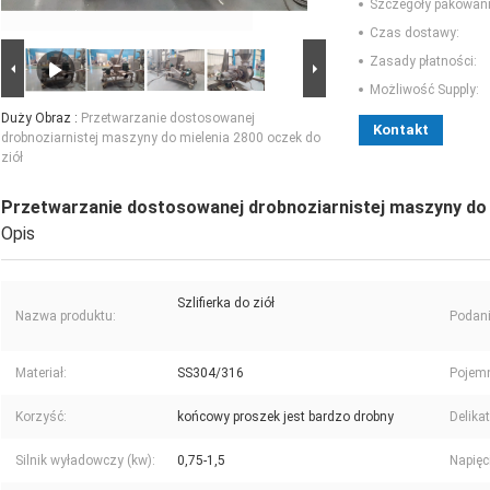
Szczegóły pakowani
Czas dostawy:
Zasady płatności:
Możliwość Supply:
Duży Obraz :
Przetwarzanie dostosowanej
Kontakt
drobnoziarnistej maszyny do mielenia 2800 oczek do
ziół
Przetwarzanie dostosowanej drobnoziarnistej maszyny do 
Opis
Szlifierka do ziół
Nazwa produktu:
Podani
Materiał:
SS304/316
Pojem
Korzyść:
końcowy proszek jest bardzo drobny
Delika
Silnik wyładowczy (kw):
0,75-1,5
Napięc