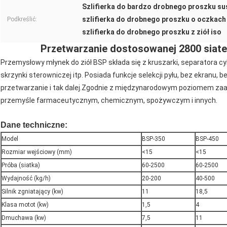
Szlifierka do bardzo drobnego proszku s
szlifierka do drobnego proszku o oczkach
Podkreślić:
szlifierka do drobnego proszku z ziół iso
Przetwarzanie dostosowanej 2800 siatek
Przemysłowy młynek do ziół BSP składa się z kruszarki, separatora 
skrzynki sterowniczej itp. Posiada funkcje selekcji pyłu, bez ekranu, b
przetwarzanie i tak dalej.Zgodnie z międzynarodowym poziomem za
przemyśle farmaceutycznym, chemicznym, spożywczym i innych.
Dane techniczne:
Model
BSP-350
BSP-450
Rozmiar wejściowy (mm)
<15
<15
Próba (siatka)
60-2500
60-2500
Wydajność (kg/h)
20-200
40-500
Silnik zgniatający (kw)
11
18,5
Klasa motot (kw)
1,5
4
Dmuchawa (kw)
7,5
11