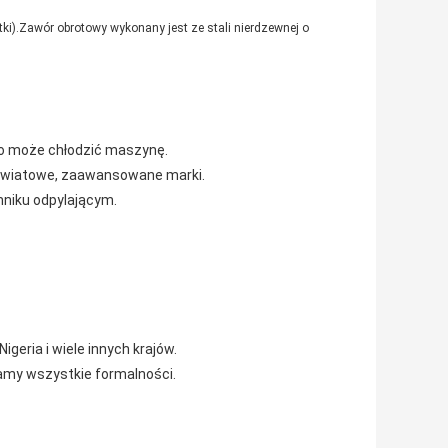
tki).Zawór obrotowy wykonany jest ze stali nierdzewnej o
sko może chłodzić maszynę.
ją światowe, zaawansowane marki.
mniku odpylającym.
igeria i wiele innych krajów.
amy wszystkie formalności.