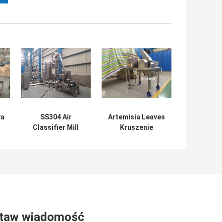
wa
SS304 Air
Artemisia Leaves
Classifier Mill
Kruszenie
Herbal Powder
ziołowej maszyny
m
Machine 2500
do proszku 12-
e
Mesh Fineness
120 Mesh Powder
na
Fineness
taw wiadomość