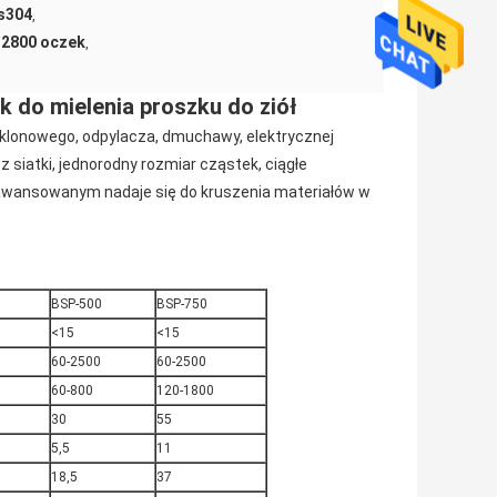
us304
,
 2800 oczek
,
 do mielenia proszku do ziół
cyklonowego, odpylacza, dmuchawy, elektrycznej
ez siatki, jednorodny rozmiar cząstek, ciągłe
awansowanym nadaje się do kruszenia materiałów w
BSP-500
BSP-750
<15
<15
60-2500
60-2500
60-800
120-1800
30
55
5,5
11
18,5
37