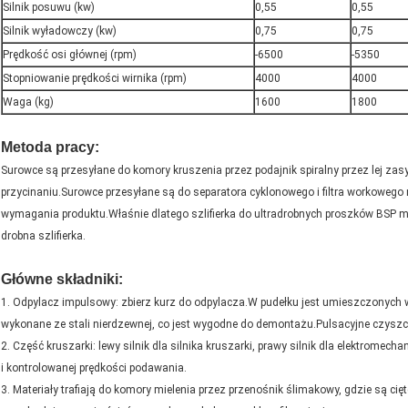
Silnik posuwu (kw)
0,55
0,55
Silnik wyładowczy (kw)
0,75
0,75
Prędkość osi głównej (rpm)
-6500
-5350
Stopniowanie prędkości wirnika (rpm)
4000
4000
Waga (kg)
1600
1800
Metoda pracy:
Surowce są przesyłane do komory kruszenia przez podajnik spiralny przez lej za
przycinaniu.Surowce przesyłane są do separatora cyklonowego i filtra workoweg
wymagania produktu.Właśnie dlatego szlifierka do ultradrobnych proszków BSP 
drobna szlifierka.
Główne składniki:
1. Odpylacz impulsowy: zbierz kurz do odpylacza.W pudełku jest umieszczonych w
wykonane ze stali nierdzewnej, co jest wygodne do demontażu.Pulsacyjne czyszc
2. Część kruszarki: lewy silnik dla silnika kruszarki, prawy silnik dla elektromech
i kontrolowanej prędkości podawania.
3. Materiały trafiają do komory mielenia przez przenośnik ślimakowy, gdzie są ci