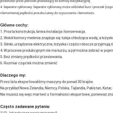
przechodzi przez pierścień prowadzący do komory klasyfikacyjnej.
4. Separator cyklonowy: Separator cyklonowy może oddzielać kurz i proszek (cząs
równomiernej prędkości proszku.Łatwy do czyszczenia i demontażu.
Główne cechy:
1. Prosta konstrukcja, łatwa instalacja i konserwacja.
2. Wokół komory mielenia znajduje się tuleja chłodząca wodę, a łoży
3. Silniki, urządzenia elektryczne, łożyska i części robocze przyjmu
4. W procesie produkcyjnym nie ma kurzu, a pył można zebrać w poje
5. Bez zmiany prędkości przesiewania,
6. Rozmiar cząstek można zmienić
Dlaczego my:
Przez lata eksportowaliśmy maszyny do ponad 30 krajów.
Na przykład Nowa Zelandia, Niemcy, Polska, Tajlandia, Pakistan, Katar, N
Nie musisz się więc martwić o formalności eksportowe, ponieważ zn
Często zadawane pytania: