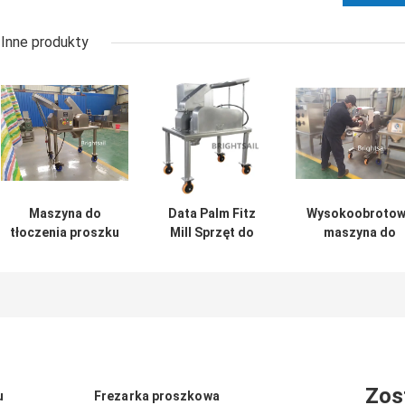
Inne produkty
Maszyna do
Data Palm Fitz
Wysokoobroto
tłoczenia proszku
Mill Sprzęt do
maszyna do
ziołowego BSF
szlifowania
proszków
proszku Data
ziołowych 10 m
Palm Hammer Mill
Radix Liquiritia
Pulverizer form
Szlifowanie mły
Brightsail
Zos
u
Frezarka proszkowa