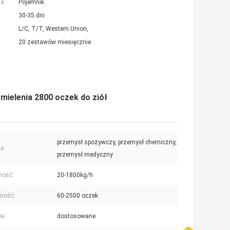
a:
Pojemnik
30-35 dni
L/C, T/T, Western Union,
20 zestawów miesięcznie
mielenia 2800 oczek do ziół
przemysł spożywczy, przemysł chemiczny,
e:
przemysł medyczny
ność:
20-1800kg/h
tność:
60-2500 oczek
ie:
dostosowane