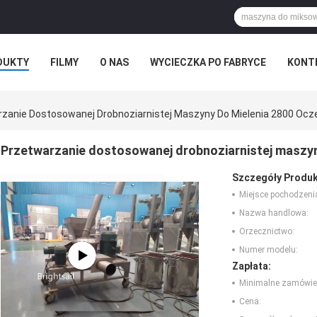
DUKTY
FILMY
O NAS
WYCIECZKA PO FABRYCE
KONT
zanie Dostosowanej Drobnoziarnistej Maszyny Do Mielenia 2800 Ocze
Przetwarzanie dostosowanej drobnoziarnistej maszyn
Szczegóły Produk
Miejsce pochodzeni
Nazwa handlowa:
Orzecznictwo:
Numer modelu:
Zapłata:
Minimalne zamówie
Cena: