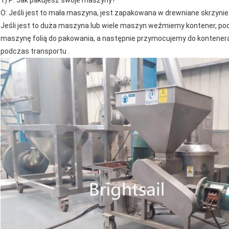
1) P: Jak pakujesz swoje maszyny?
O: Jeśli jest to mała maszyna, jest zapakowana w drewniane skrzynie
Jeśli jest to duża maszyna lub wiele maszyn weźmiemy kontener, pod
maszynę folią do pakowania, a następnie przymocujemy do kontenera
podczas transportu .