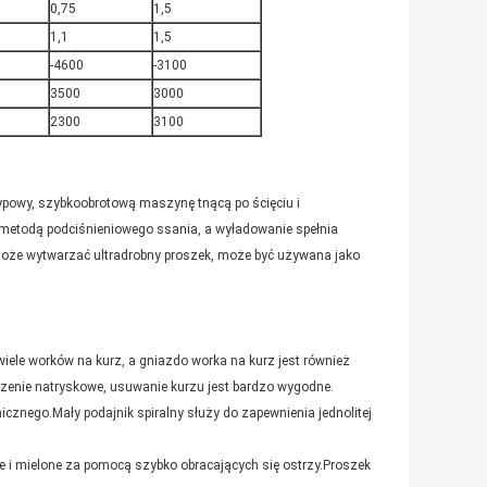
0,75
1,5
1,1
1,5
-4600
-3100
3500
3000
2300
3100
sypowy, szybkoobrotową maszynę tnącą po ścięciu i
o metodą podciśnieniowego ssania, a wyładowanie spełnia
może wytwarzać ultradrobny proszek, może być używana jako
iele worków na kurz, a gniazdo worka na kurz jest również
zenie natryskowe, usuwanie kurzu jest bardzo wygodne.
anicznego.Mały podajnik spiralny służy do zapewnienia jednolitej
ęte i mielone za pomocą szybko obracających się ostrzy.Proszek