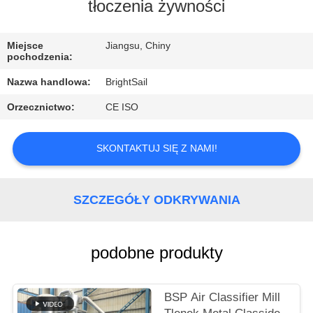
FABRYCE
tłoczenia żywności
KONTROLA
Miejsce
Jiangsu, Chiny
pochodzenia:
JAKOŚCI
Nazwa handlowa:
BrightSail
Orzecznictwo:
CE ISO
SKONTAKTUJ
SIĘ
SKONTAKTUJ SIĘ Z NAMI!
Z
NAMI
SZCZEGÓŁY ODKRYWANIA
AKTUALNOŚCI
podobne produkty
SPRAWY
BSP Air Classifier Mill