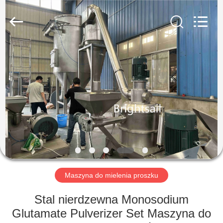
2026
Jiangyin
Brightsail
Machinery
Co.,Ltd..
All
Rights
Reserved.
DOM
PRODUKTY
FILMY
O
NAS
Maszyna do mielenia proszku
WYCIECZKA
Stal nierdzewna Monosodium
PO
Glutamate Pulverizer Set Maszyna do