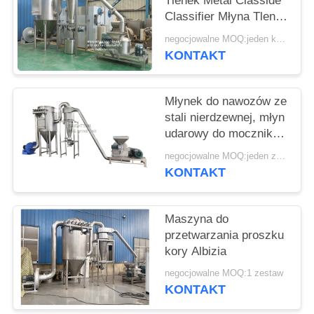
SITEMAP
Tlenek Metal Classide
Classifier Młyna Tlenek
metalu ACM
negocjowalne MOQ:jeden komplet
PRIVACY
GGRINDER z
KONTAKT
Brightsail
POLICY
Młynek do nawozów ze
stali nierdzewnej, młyn
udarowy do mocznika
z certyfikatem CE
negocjowalne MOQ:jeden zestaw
KONTAKT
Maszyna do
przetwarzania proszku
kory Albizia
negocjowalne MOQ:1 zestaw
KONTAKT