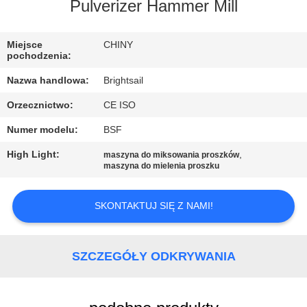
FABRYCE
Pulverizer Hammer Mill
KONTROLA
Miejsce
CHINY
pochodzenia:
JAKOŚCI
Nazwa handlowa:
Brightsail
Orzecznictwo:
CE ISO
SKONTAKTUJ
Numer modelu:
BSF
SIĘ
Z
High Light:
,
maszyna do miksowania proszków
maszyna do mielenia proszku
NAMI
SKONTAKTUJ SIĘ Z NAMI!
AKTUALNOŚCI
SZCZEGÓŁY ODKRYWANIA
SPRAWY