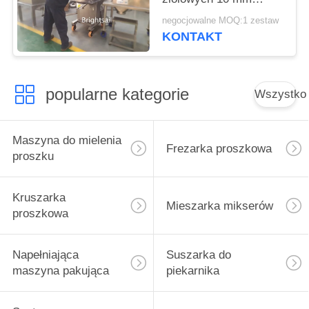
Radix Liquiritiae
negocjowalne MOQ:1 zestaw
Szlifowanie młyna
KONTAKT
popularne kategorie
Wszystko
Maszyna do mielenia
Frezarka proszkowa
proszku
Kruszarka
Mieszarka mikserów
proszkowa
Napełniająca
Suszarka do
maszyna pakująca
piekarnika