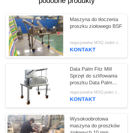
podobne produkty
SITEMAP
PRIVACY
Maszyna do tłoczenia
proszku ziołowego BSF
POLICY
negocjowalne MOQ:Jeden zestaw
KONTAKT
Data Palm Fitz Mill
Sprzęt do szlifowania
proszku Data Palm
Hammer Mill Pulverizer
negocjowalne MOQ:jeden zestaw
form Brightsail
KONTAKT
Wysokoobrotowa
maszyna do proszków
ziołowych 10 mm