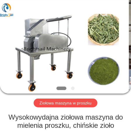
2026
Jiangyin
Brightsail
Machinery
Co.,Ltd..
All
Rights
Reserved.
DOM
PRODUKTY
FILMY
O
NAS
Ziołowa maszyna w proszku
WYCIECZKA
Wysokowydajna ziołowa maszyna do
PO
mielenia proszku, chińskie zioło